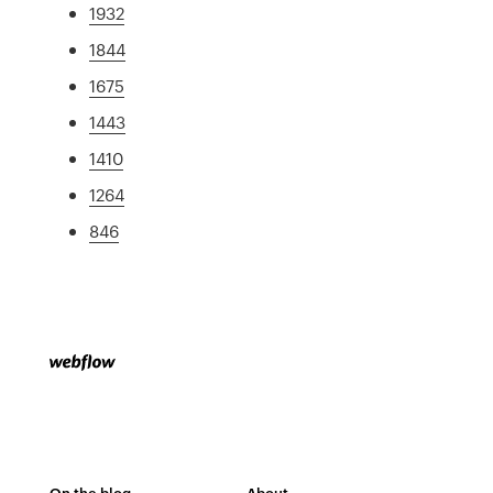
1932
1844
1675
1443
1410
1264
846
On the blog
About