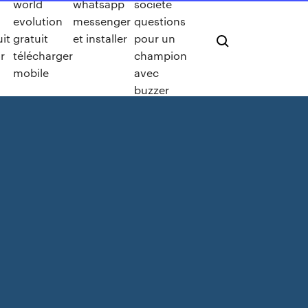
world
whatsapp
société
evolution
messenger
questions
uit
gratuit
et installer
pour un
r
télécharger
champion
mobile
avec
buzzer